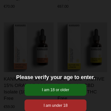
€
70.00
€
67.00
Please verify your age to enter.
KANNABIO – SPORT
KANNABIO – ACTIVE
15% ORANGE CBD
5% LEMON CBD
Isolate (10ml) THC
Isolate, 10ml, THC
Free
Free
€
59.00
€
24.00