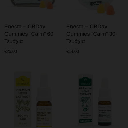
T9HC
T9HC ΑΝΘΟΙ
Enecta – CBDay
Enecta – CBDay
T9HC VAPE
Gummies “Calm” 60
Gummies “Calm” 30
T9HC CHARAS & MOONROCK
Τεμάχια
Τεμάχια
T9HC PREROLL
€
25.00
€
14.00
ΑΤΜΙΣΜΑ
CBD VAPE PENS
ΥΓΡΑ ΑΝΑΠΛΗΡΩΣΗΣ
CBD SOLID – CRYSTAL
ΚΑΤΟΙΚΙΔΙΑ
ΚΡΕΜΕΣ – ΑΛΟΙΦΕΣ
CBD BODY PATCHES
ΠΡΟΣΩΠΙΚΗ ΦΡΟΝΤΙΔΑ