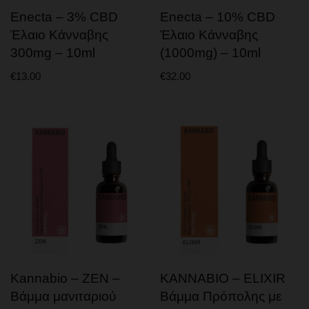
Enecta – 3% CBD
Enecta – 10% CBD
ΒΡΩΣΙΜΑ – ΠΡΩΤΕΙΝΕΣ
Έλαιο Κάνναβης
Έλαιο Κάνναβης
CBD GUMMIES & CAPSULES
300mg – 10ml
(1000mg) – 10ml
ΤΣΑΙ – ΚΑΦΕΣ CBD
€
13.00
€
32.00
ΣΟΚΟΛΑΤΕΣ – ΜΠΙΣΚΟΤΑ – ΖΑΧΑΡΩΔΗ
ΠΡΩΤΕΙΝΕΣ ΚΑΝΝΑΒΗΣ
ΠΡΟΙΟΝΤΑ ΣΠΟΡΟΥ ΚΑΝΝΑΒΗΣ
ΠΟΤΑ – ΕΝΕΡΓΕΙΑΚΑ
ΑΞΕΣΟΥΑΡ
ΜΠΟΝΓΚ (BONG) & ΠΙΠΑΚΙΑ
GRINDERS
ΧΑΡΤΑΚΙΑ – ΤΖΙΒΑΝΕΣ
ΤΑΣΑΚΙΑ
Kannabio – ZEN –
KANNABIO – ELIXIR
Βάμμα μανιταριού
Βάμμα Πρόπολης με
ΚΑΠΝΟΘΗΚΕΣ