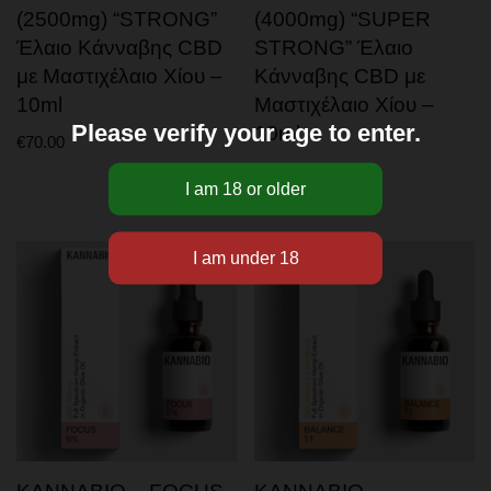
(2500mg) “STRONG”
(4000mg) “SUPER
Έλαιο Κάνναβης CBD
STRONG” Έλαιο
με Μαστιχέλαιο Χίου –
Κάνναβης CBD με
10ml
Μαστιχέλαιο Χίου –
Please verify your age to enter.
10ml
€
70.00
€
90.00