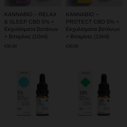
ΒΡΩΣΙΜΑ – ΠΡΩΤΕΙΝΕΣ
KANNABIO – RELAX
KANNABIO –
CBD GUMMIES & CAPSULES
& SLEEP CBD 5% +
PROTECT CBD 5% +
ΤΣΑΙ – ΚΑΦΕΣ CBD
Εκχυλίσματα βοτάνων
Εκχυλίσματα βοτάνων
+ Βιταμίνες (10ml)
+ Βιταμίνες (10ml)
ΣΟΚΟΛΑΤΕΣ – ΜΠΙΣΚΟΤΑ – ΖΑΧΑΡΩΔΗ
ΠΡΩΤΕΙΝΕΣ ΚΑΝΝΑΒΗΣ
€
30.00
€
30.00
ΠΡΟΙΟΝΤΑ ΣΠΟΡΟΥ ΚΑΝΝΑΒΗΣ
ΠΟΤΑ – ΕΝΕΡΓΕΙΑΚΑ
ΑΞΕΣΟΥΑΡ
ΜΠΟΝΓΚ (BONG) & ΠΙΠΑΚΙΑ
GRINDERS
ΧΑΡΤΑΚΙΑ – ΤΖΙΒΑΝΕΣ
ΤΑΣΑΚΙΑ
ΚΑΠΝΟΘΗΚΕΣ