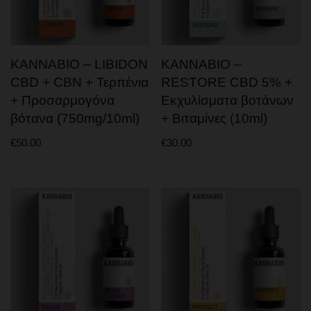
T9HC
T9HC ΑΝΘΟΙ
KANNABIO – LIBIDON
KANNABIO –
T9HC VAPE
CBD + CBN + Τερπένια
RESTORE CBD 5% +
T9HC CHARAS & MOONROCK
+ Προσαρμογόνα
Εκχυλίσματα βοτάνων
T9HC PREROLL
βότανα (750mg/10ml)
+ Βιταμίνες (10ml)
ΑΤΜΙΣΜΑ
€
50.00
€
30.00
CBD VAPE PENS
ΥΓΡΑ ΑΝΑΠΛΗΡΩΣΗΣ
CBD SOLID – CRYSTAL
ΚΑΤΟΙΚΙΔΙΑ
ΚΡΕΜΕΣ – ΑΛΟΙΦΕΣ
CBD BODY PATCHES
ΠΡΟΣΩΠΙΚΗ ΦΡΟΝΤΙΔΑ