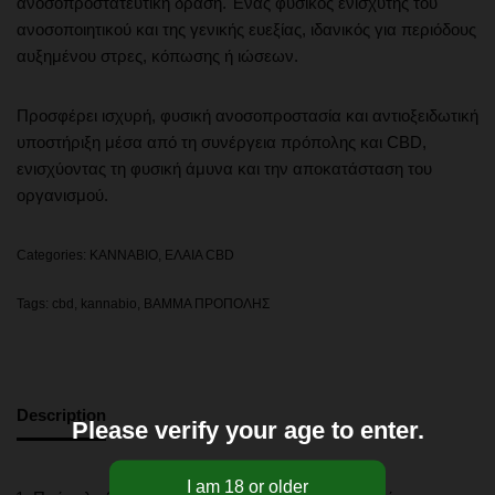
ανοσοπροστατευτική δράση. Ένας φυσικός ενισχυτής του
ανοσοποιητικού και της γενικής ευεξίας, ιδανικός για περιόδους
αυξημένου στρες, κόπωσης ή ιώσεων.
Προσφέρει ισχυρή, φυσική ανοσοπροστασία και αντιοξειδωτική
υποστήριξη μέσα από τη συνέργεια πρόπολης και CBD,
ενισχύοντας τη φυσική άμυνα και την αποκατάσταση του
οργανισμού.
Categories:
KANNABIO
,
ΕΛΑΙΑ CBD
Tags:
cbd
,
kannabio
,
ΒΑΜΜΑ ΠΡΟΠΟΛΗΣ
Description
Please verify your age to enter.