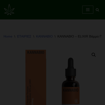
Skip
to
content
Home
\
ΕΤΑΙΡΙΕΣ
\
KANNABIO
\
KANNABIO – ELIXIR Βάμμα Πρ