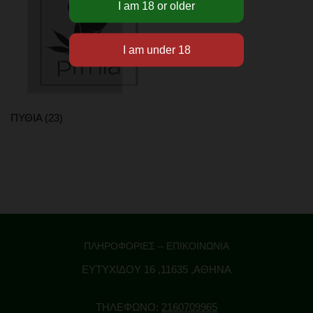
ΒΡΩΣΙΜΑ – ΠΡΩΤΕΙΝΕΣ
CBD GUMMIES & CAPSULES
ΤΣΑΙ – ΚΑΦΕΣ CBD
ΣΟΚΟΛΑΤΕΣ – ΜΠΙΣΚΟΤΑ – ΖΑΧΑΡΩΔΗ
ΠΡΩΤΕΙΝΕΣ ΚΑΝΝΑΒΗΣ
ΠΥΘΙΑ
(23)
ΠΡΟΙΟΝΤΑ ΣΠΟΡΟΥ ΚΑΝΝΑΒΗΣ
ΠΟΤΑ – ΕΝΕΡΓΕΙΑΚΑ
ΑΞΕΣΟΥΑΡ
ΜΠΟΝΓΚ (BONG) & ΠΙΠΑΚΙΑ
GRINDERS
ΠΛΗΡΟΦΟΡΙΕΣ – ΕΠΙΚΟΙΝΩΝΙΑ
ΧΑΡΤΑΚΙΑ – ΤΖΙΒΑΝΕΣ
ΕΥΤΥΧΙΔΟΥ 16 ,11635 ,ΑΘΗΝΑ
ΤΑΣΑΚΙΑ
ΚΑΠΝΟΘΗΚΕΣ
ΤΗΛΕΦΩΝΟ:
2160709965