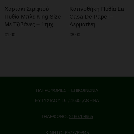
Χαρτάκι Στριφτού
Καπνοθήκη Πυθία La
Πυθία Μπλε King Size
Casa De Papel –
Με Τζιβάνες – 1τμχ
Δερματίνη
€
1.00
€
8.00
ΠΛΗΡΟΦΟΡΙΕΣ – ΕΠΙΚΟΙΝΩΝΙΑ
ΕΥΤΥΧΙΔΟΥ 16 ,11635 ,ΑΘΗΝΑ
ΤΗΛΕΦΩΝΟ:
2160709965
ΚΙΝΗΤΟ:
6977769845