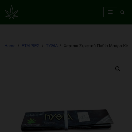
Skip
to
content
Home
\
ΕΤΑΙΡΙΕΣ
\
ΠΥΘΙΑ
\
Χαρτάκι Στριφτού Πυθία Μαύρο King 