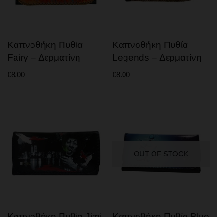
T9HC
T9HC ΑΝΘΟΙ
Καπνοθήκη Πυθία
Καπνοθήκη Πυθία
T9HC VAPE
Fairy – Δερματίνη
Legends – Δερματίνη
T9HC CHARAS & MOONROCK
€
8.00
€
8.00
T9HC PREROLL
ΑΤΜΙΣΜΑ
CBD VAPE PENS
ΥΓΡΑ ΑΝΑΠΛΗΡΩΣΗΣ
CBD SOLID – CRYSTAL
OUT OF STOCK
ΚΑΤΟΙΚΙΔΙΑ
ΚΡΕΜΕΣ – ΑΛΟΙΦΕΣ
CBD BODY PATCHES
ΠΡΟΣΩΠΙΚΗ ΦΡΟΝΤΙΔΑ
Καπνοθήκη Πυθία Jimi
Καπνοθήκη Πυθία Blue