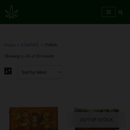
Skip
to
content
Home
\
ΕΤΑΙΡΙΕΣ
\
ΠΥΘΙΑ
ΕΛΑΙΑ ΚΑΝΝΑΒΗΣ CBD OILS
Showing 1–15 of 23 results
ΕΛΑΙΑ CBD
ΕΛΑΙΑ CBD&CBDa
ΕΛΑΙΑ CBD&CBN
ΕΛΑΙΑ CBG , CBD&CBG
ΑΝΘΟΙ
CBD ΑΝΘΟΙ
CBG ΑΝΘΟΙ
OUT OF STOCK
ΤΡΙΜΜΑ CBD