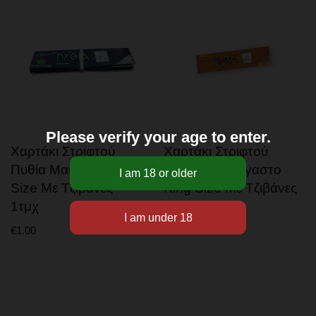
Please verify your age to enter.
Χαρτάκι Στριφτού
Χαρτάκι Στριφτού
Πυθία Μαύρο King
Πυθία Ακατέργαστο
Size Με Τζιβάνες –
King Size Με Τζιβάνες
1τμχ
– 1τμχ
€
1.00
€
1.00