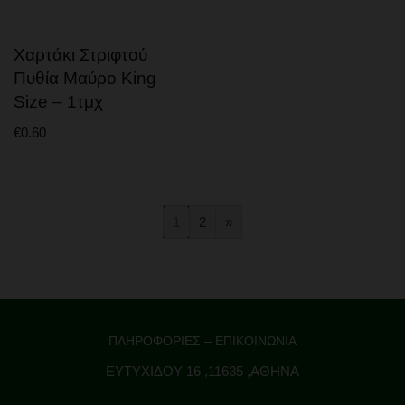
Χαρτάκι Στριφτού
Πυθία Μαύρο King
Size – 1τμχ
€
0.60
1
2
»
ΠΛΗΡΟΦΟΡΙΕΣ – ΕΠΙΚΟΙΝΩΝΙΑ
ΕΥΤΥΧΙΔΟΥ 16 ,11635 ,ΑΘΗΝΑ