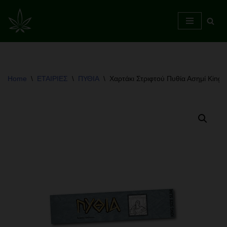
Skip
to
content
Home
\
ΕΤΑΙΡΙΕΣ
\
ΠΥΘΙΑ
\
Χαρτάκι Στριφτού Πυθία Ασημί King S