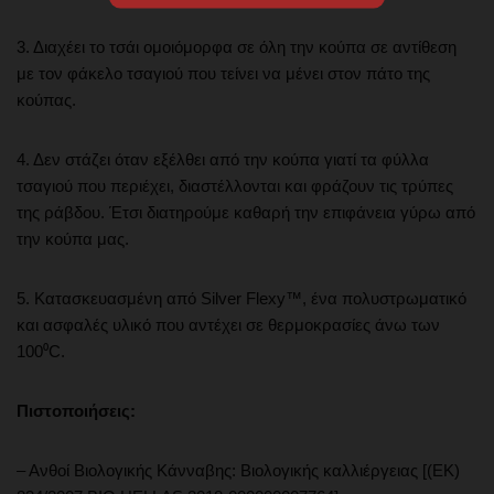
3. Διαχέει το τσάι ομοιόμορφα σε όλη την κούπα σε αντίθεση
με τον φάκελο τσαγιού που τείνει να μένει στον πάτο της
κούπας.
4. Δεν στάζει όταν εξέλθει από την κούπα γιατί τα φύλλα
τσαγιού που περιέχει, διαστέλλονται και φράζουν τις τρύπες
της ράβδου. Έτσι διατηρούμε καθαρή την επιφάνεια γύρω από
την κούπα μας.
5. Κατασκευασμένη από Silver Flexy™, ένα πολυστρωματικό
και ασφαλές υλικό που αντέχει σε θερμοκρασίες άνω των
100⁰C.
Πιστοποιήσεις:
– Ανθοί Βιολογικής Κάνναβης: Βιολογικής καλλιέργειας [(ΕΚ)