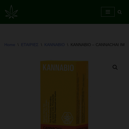
Skip
to
content
Home
\
ΕΤΑΙΡΙΕΣ
\
KANNABIO
\
KANNABIO – CANNACHAI IMMUN