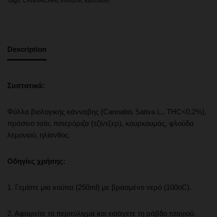
Tags:
CANNACHAI
,
immune
,
kannabio
Description
Συστατικά:
Φύλλα βιολογικής κάνναβης (Cannabis Sativa L., THC<0.2%),
πράσινο τσάι, πιπερόριζα (τζίντζερ), κουρκουμάς, φλούδα
λεμονιού, ηλίανθος.
Οδηγίες χρήσης:
1. Γεμίστε μια κούπα (250ml) με βρασμένο νερό (100oC).
2. Αφαιρείτε το περιτύλιγμα και εισάγετε τη ράβδο τσαγιού.