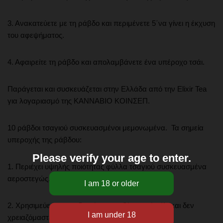
3. Ανακατεύετε με τη ράβδο και περιμένετε 5΄να γίνει η έκχυση
του αφεψήματος.
4. Αφαιρείτε τη ράβδο και απολαμβάνετε ένα υπέροχο τσάι.
Παράγεται και συσκευάζεται στην Ελλάδα από την Elixir Tea
για λογαριασμό της ΚΑΝΝΑΒΙΟ ΚΟΙΝΣΕΠ.
10 ράβδοι τσαγιού συσκευασμένοι μεμονωμένα. Τα σημεία
υπεροχής της ράβδου:
Please verify your age to enter.
1. Περιέχει υψηλής ποιότητας φύλλα τσαγιού συσκευασμένα
αεροστεγώς.
2. Χρησιμεύει ως αναδευτήρας για ζάχαρη ή μέλι και δεν
χρειαζόμαστε κουτάλι.