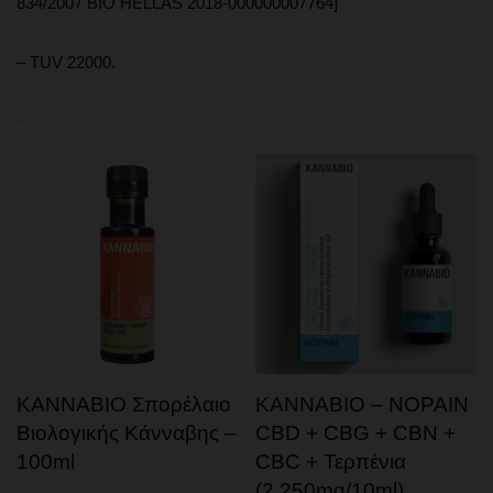
834/2007 BIO HELLAS 2018-000000007764]
– TUV 22000.
Related products
KANNABIO Σπορέλαιο
KANNABIO – NOPAIN
Βιολογικής Κάνναβης –
CBD + CBG + CBN +
100ml
CBC + Τερπένια
(2,250mg/10ml)