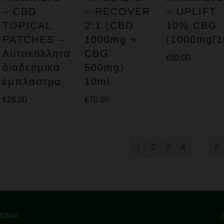
– CBD
– RECOVER
– UPLIFT
TOPICAL
2:1 (CBD
10% CBG
PATCHES –
1000mg +
(1000mg/1
Αυτοκόλλητα
CBG
€
60.00
διαδερμικά
500mg)
έμπλαστρα
10ml
€
28.00
€
70.00
1
2
3
4
…
6
ΝΩΝΙΑ