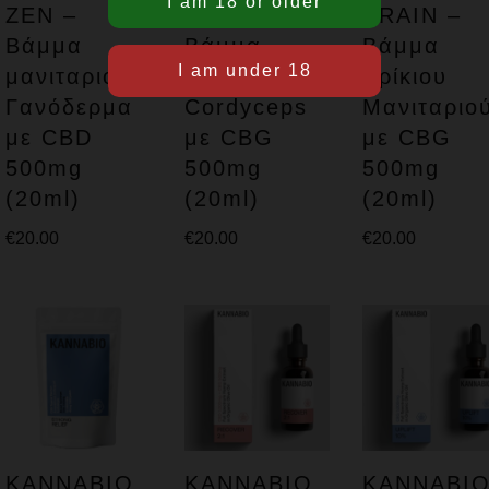
ZEN –
POWER –
BRAIN –
Βάμμα
Βάμμα
Βάμμα
μανιταριού
Μανιταριού
Ερίκιου
Γανόδερμα
Cordyceps
Μανιταριο
με CBD
με CBG
με CBG
500mg
500mg
500mg
(20ml)
(20ml)
(20ml)
€
20.00
€
20.00
€
20.00
KANNABIO
KANNABIO
KANNABI