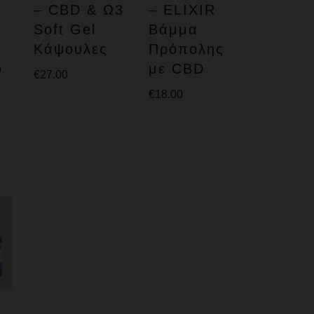
– CBD & Ω3
– ELIXIR
Soft Gel
Βάμμα
Κάψουλες
Πρόπολης
ύ
με CBD
€
27.00
€
18.00
O