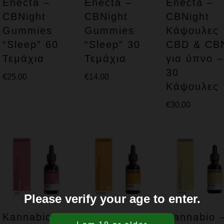
Enecta –
Enecta –
Enecta –
CBNight
CBNight
CBNight
Gummies
Gummies
Κάψουλες
“Sleep” 60
“Sleep” 30
CBD & CB
Τεμάχια
Τεμάχια
για ύπνο –
30
€
25.00
€
14.00
Κάψουλες
€
30.00
Please verify your age to enter.
Kannabio –
Kannabio –
Kannabio 